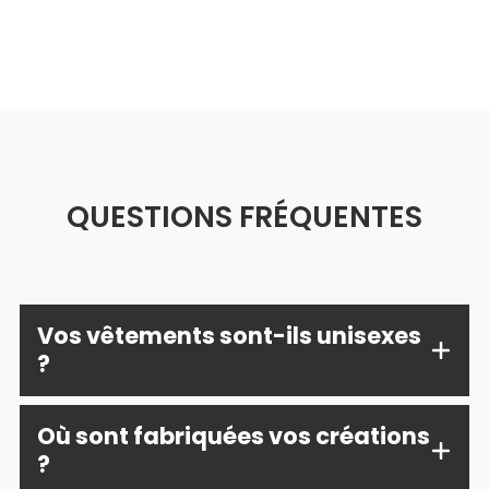
QUESTIONS FRÉQUENTES
Vos vêtements sont-ils unisexes
?
Une grande partie de nos collections est
Où sont fabriquées vos créations
unisexe afin de permettre à chacun de choisir
?
librement selon son style et sa personnalité,